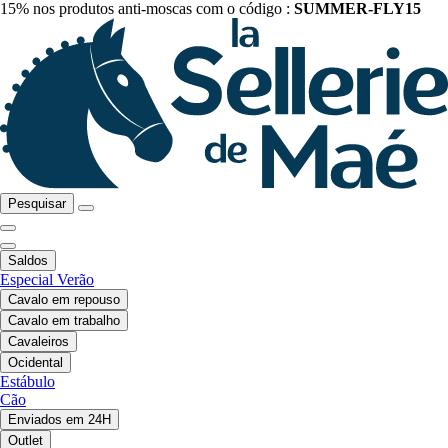
15% nos produtos anti-moscas com o código :
SUMMER-FLY15
Pesquisar
Saldos
Especial Verão
Cavalo em repouso
Cavalo em trabalho
Cavaleiros
Ocidental
Estábulo
Cão
Enviados em 24H
Outlet