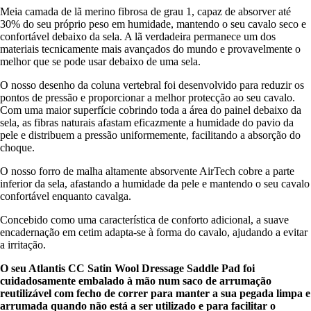
Meia camada de lã merino fibrosa de grau 1, capaz de absorver até
30% do seu próprio peso em humidade, mantendo o seu cavalo seco e
confortável debaixo da sela. A lã verdadeira permanece um dos
materiais tecnicamente mais avançados do mundo e provavelmente o
melhor que se pode usar debaixo de uma sela.
O nosso desenho da coluna vertebral foi desenvolvido para reduzir os
pontos de pressão e proporcionar a melhor protecção ao seu cavalo.
Com uma maior superfície cobrindo toda a área do painel debaixo da
sela, as fibras naturais afastam eficazmente a humidade do pavio da
pele e distribuem a pressão uniformemente, facilitando a absorção do
choque.
O nosso forro de malha altamente absorvente AirTech cobre a parte
inferior da sela, afastando a humidade da pele e mantendo o seu cavalo
confortável enquanto cavalga.
Concebido como uma característica de conforto adicional, a suave
encadernação em cetim adapta-se à forma do cavalo, ajudando a evitar
a irritação.
O seu Atlantis CC Satin Wool Dressage Saddle Pad foi
cuidadosamente embalado à mão num
saco de arrumação
reutilizável com fecho de correr para manter a sua pegada limpa e
arrumada quando não está a ser utilizado e para facilitar o