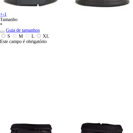
+-1
Tamanho
*
Guia de tamanhos
S
M
L
XL
Este campo é obrigatório