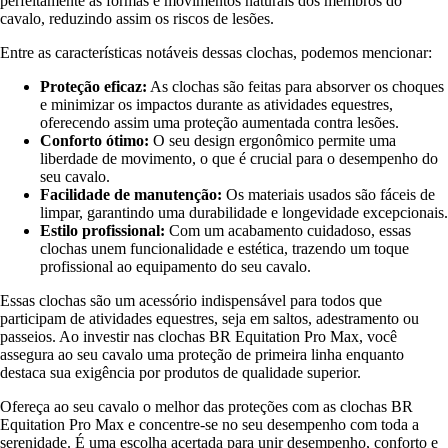
perfeitamente às formas e movimentos naturais dos membros do
cavalo, reduzindo assim os riscos de lesões.
Entre as características notáveis dessas clochas, podemos mencionar:
Proteção eficaz:
As clochas são feitas para absorver os choques
e minimizar os impactos durante as atividades equestres,
oferecendo assim uma proteção aumentada contra lesões.
Conforto ótimo:
O seu design ergonômico permite uma
liberdade de movimento, o que é crucial para o desempenho do
seu cavalo.
Facilidade de manutenção:
Os materiais usados são fáceis de
limpar, garantindo uma durabilidade e longevidade excepcionais.
Estilo profissional:
Com um acabamento cuidadoso, essas
clochas unem funcionalidade e estética, trazendo um toque
profissional ao equipamento do seu cavalo.
Essas clochas são um acessório indispensável para todos que
participam de atividades equestres, seja em saltos, adestramento ou
passeios. Ao investir nas clochas BR Equitation Pro Max, você
assegura ao seu cavalo uma proteção de primeira linha enquanto
destaca sua exigência por produtos de qualidade superior.
Ofereça ao seu cavalo o melhor das proteções com as clochas BR
Equitation Pro Max e concentre-se no seu desempenho com toda a
serenidade. É uma escolha acertada para unir desempenho, conforto e