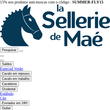
15% nos produtos anti-moscas com o código :
SUMMER-FLY15
Pesquisar
Saldos
Especial Verão
Cavalo em repouso
Cavalo em trabalho
Cavaleiros
Ocidental
Estábulo
Cão
Enviados em 24H
Outlet