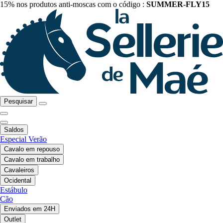
15% nos produtos anti-moscas com o código :
SUMMER-FLY15
Pesquisar
Saldos
Especial Verão
Cavalo em repouso
Cavalo em trabalho
Cavaleiros
Ocidental
Estábulo
Cão
Enviados em 24H
Outlet