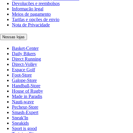
Devoluções e reembolsos
Informação legal
Meios de pagamento
Tarifas e opções de envio
Nota de Privacidade
Nossas lojas
Basket-Center
Daily Bikers
Direct Running
Direct-Volley
Espace Golf
Foot-Store
Galope-Store
Handball-Store
House of Rugby
Made in Paradis
Nauti-wave
Pecheur-Store
Smash-Expert
Sneak'In
Sneakids
Sport is good