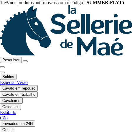
15% nos produtos anti-moscas com o código :
SUMMER-FLY15
Pesquisar
Saldos
Especial Verão
Cavalo em repouso
Cavalo em trabalho
Cavaleiros
Ocidental
Estábulo
Cão
Enviados em 24H
Outlet