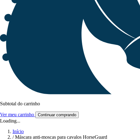
Subtotal do carrinho
Ver meu carrinho
Continuar comprando
Loading...
Início
/
Máscara anti-moscas para cavalos HorseGuard