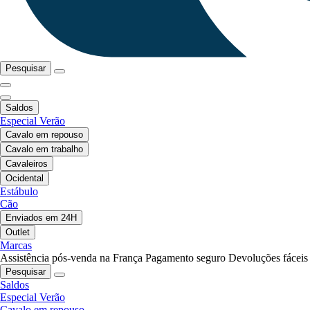
Pesquisar
Saldos
Especial Verão
Cavalo em repouso
Cavalo em trabalho
Cavaleiros
Ocidental
Estábulo
Cão
Enviados em 24H
Outlet
Marcas
Assistência pós-venda na França
Pagamento seguro
Devoluções fáceis
Pesquisar
Saldos
Especial Verão
Cavalo em repouso