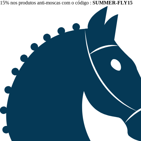
15% nos produtos anti-moscas com o código :
SUMMER-FLY15