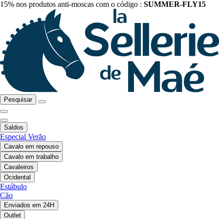
15% nos produtos anti-moscas com o código :
SUMMER-FLY15
Pesquisar
Saldos
Especial Verão
Cavalo em repouso
Cavalo em trabalho
Cavaleiros
Ocidental
Estábulo
Cão
Enviados em 24H
Outlet