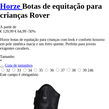
Horze
Botas de equitação para
crianças Rover
A partir de
€ 129,99
€ 64,99
-50%
Horze botas de equitação para crianças com look e conforto luxuoso
em pele sintética macia e um forro quente. Perfeito para jovens
exigentes cavaliers.
Tamanho
*
Guia de tamanhos
32
33
34
35
36
37
38
39
24h
Este campo é obrigatório