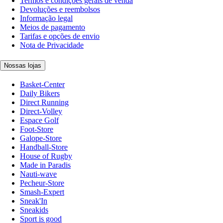
Termos e condições gerais de venda
Devoluções e reembolsos
Informação legal
Meios de pagamento
Tarifas e opções de envio
Nota de Privacidade
Nossas lojas
Basket-Center
Daily Bikers
Direct Running
Direct-Volley
Espace Golf
Foot-Store
Galope-Store
Handball-Store
House of Rugby
Made in Paradis
Nauti-wave
Pecheur-Store
Smash-Expert
Sneak'In
Sneakids
Sport is good