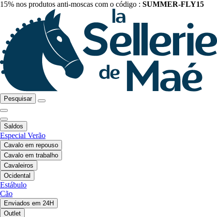
15% nos produtos anti-moscas com o código :
SUMMER-FLY15
Pesquisar
Saldos
Especial Verão
Cavalo em repouso
Cavalo em trabalho
Cavaleiros
Ocidental
Estábulo
Cão
Enviados em 24H
Outlet