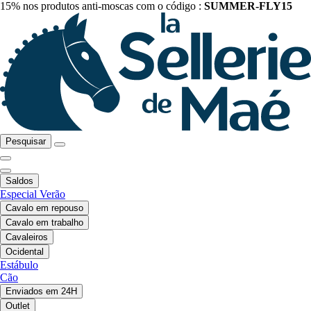
15% nos produtos anti-moscas com o código :
SUMMER-FLY15
Pesquisar
Saldos
Especial Verão
Cavalo em repouso
Cavalo em trabalho
Cavaleiros
Ocidental
Estábulo
Cão
Enviados em 24H
Outlet