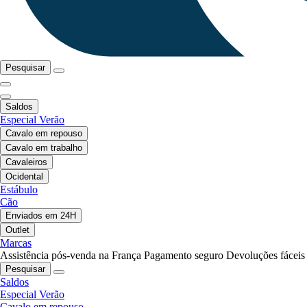
Pesquisar
Saldos
Especial Verão
Cavalo em repouso
Cavalo em trabalho
Cavaleiros
Ocidental
Estábulo
Cão
Enviados em 24H
Outlet
Marcas
Assistência pós-venda na França
Pagamento seguro
Devoluções fáceis
Pesquisar
Saldos
Especial Verão
Cavalo em repouso