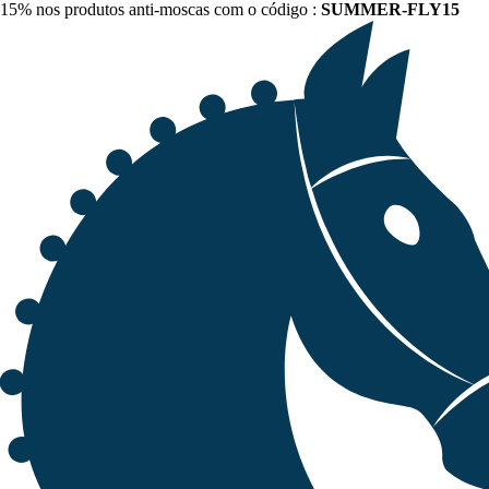
15% nos produtos anti-moscas com o código :
SUMMER-FLY15