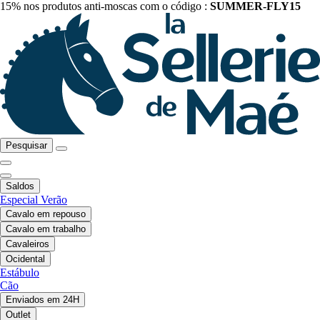
15% nos produtos anti-moscas com o código :
SUMMER-FLY15
Pesquisar
Saldos
Especial Verão
Cavalo em repouso
Cavalo em trabalho
Cavaleiros
Ocidental
Estábulo
Cão
Enviados em 24H
Outlet