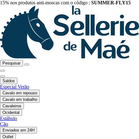
15% nos produtos anti-moscas com o código :
SUMMER-FLY15
Pesquisar
Saldos
Especial Verão
Cavalo em repouso
Cavalo em trabalho
Cavaleiros
Ocidental
Estábulo
Cão
Enviados em 24H
Outlet