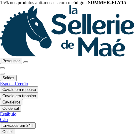
15% nos produtos anti-moscas com o código :
SUMMER-FLY15
Pesquisar
Saldos
Especial Verão
Cavalo em repouso
Cavalo em trabalho
Cavaleiros
Ocidental
Estábulo
Cão
Enviados em 24H
Outlet