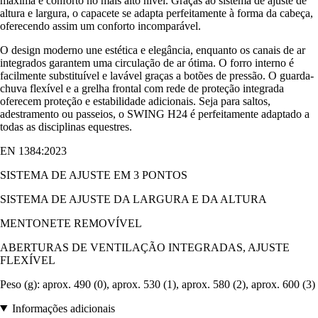
máxima e conforto no mais alto nível. Graças ao sistema de ajuste de
altura e largura, o capacete se adapta perfeitamente à forma da cabeça,
oferecendo assim um conforto incomparável.
O design moderno une estética e elegância, enquanto os canais de ar
integrados garantem uma circulação de ar ótima. O forro interno é
facilmente substituível e lavável graças a botões de pressão. O guarda-
chuva flexível e a grelha frontal com rede de proteção integrada
oferecem proteção e estabilidade adicionais. Seja para saltos,
adestramento ou passeios, o SWING H24 é perfeitamente adaptado a
todas as disciplinas equestres.
EN 1384:2023
SISTEMA DE AJUSTE EM 3 PONTOS
SISTEMA DE AJUSTE DA LARGURA E DA ALTURA
MENTONETE REMOVÍVEL
ABERTURAS DE VENTILAÇÃO INTEGRADAS, AJUSTE
FLEXÍVEL
Peso (g): aprox. 490 (0), aprox. 530 (1), aprox. 580 (2), aprox. 600 (3)
Informações adicionais