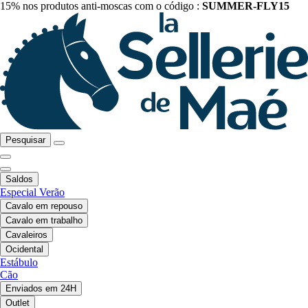
15% nos produtos anti-moscas com o código :
SUMMER-FLY15
Pesquisar
Saldos
Especial Verão
Cavalo em repouso
Cavalo em trabalho
Cavaleiros
Ocidental
Estábulo
Cão
Enviados em 24H
Outlet