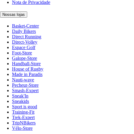
Nota de Privacidade
Nossas lojas
Basket-Center
Daily Bikers
Direct Running
Direct-Volley
Espace Golf
Foot-Store
Galope-Store
Handball-Store
House of Rugby
Made in Paradis
Nauti-wave
Pecheur-Store
Smash-Expert
Sneak'In
Sneakids
Sport is good
Training-Fit
Trek-Expert
TripNBikers
Vélo-Store