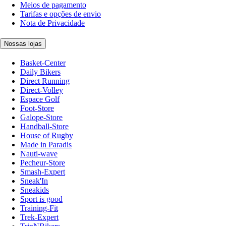
Meios de pagamento
Tarifas e opções de envio
Nota de Privacidade
Nossas lojas
Basket-Center
Daily Bikers
Direct Running
Direct-Volley
Espace Golf
Foot-Store
Galope-Store
Handball-Store
House of Rugby
Made in Paradis
Nauti-wave
Pecheur-Store
Smash-Expert
Sneak'In
Sneakids
Sport is good
Training-Fit
Trek-Expert