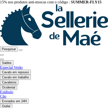
15% nos produtos anti-moscas com o código :
SUMMER-FLY15
Pesquisar
Saldos
Especial Verão
Cavalo em repouso
Cavalo em trabalho
Cavaleiros
Ocidental
Estábulo
Cão
Enviados em 24H
Outlet