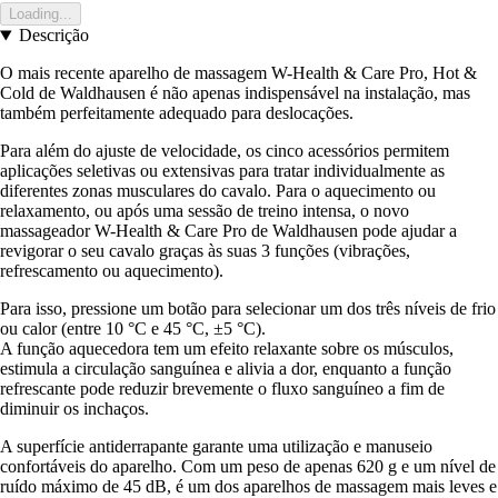
Loading...
Descrição
O mais recente aparelho de massagem W-Health & Care Pro, Hot &
Cold de Waldhausen é não apenas indispensável na instalação, mas
também perfeitamente adequado para deslocações.
Para além do ajuste de velocidade, os cinco acessórios permitem
aplicações seletivas ou extensivas para tratar individualmente as
diferentes zonas musculares do cavalo. Para o aquecimento ou
relaxamento, ou após uma sessão de treino intensa, o novo
massageador W-Health & Care Pro de Waldhausen pode ajudar a
revigorar o seu cavalo graças às suas 3 funções (vibrações,
refrescamento ou aquecimento).
Para isso, pressione um botão para selecionar um dos três níveis de frio
ou calor (entre 10 °C e 45 °C, ±5 °C).
A função aquecedora tem um efeito relaxante sobre os músculos,
estimula a circulação sanguínea e alivia a dor, enquanto a função
refrescante pode reduzir brevemente o fluxo sanguíneo a fim de
diminuir os inchaços.
A superfície antiderrapante garante uma utilização e manuseio
confortáveis do aparelho. Com um peso de apenas 620 g e um nível de
ruído máximo de 45 dB, é um dos aparelhos de massagem mais leves e