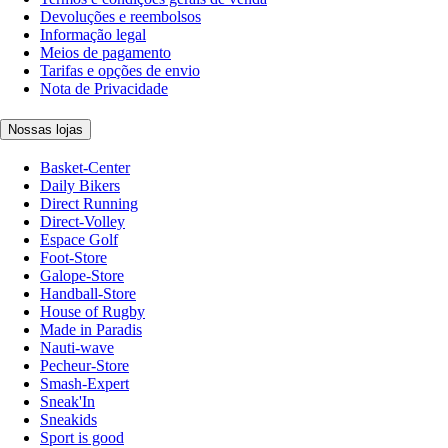
Devoluções e reembolsos
Informação legal
Meios de pagamento
Tarifas e opções de envio
Nota de Privacidade
Nossas lojas
Basket-Center
Daily Bikers
Direct Running
Direct-Volley
Espace Golf
Foot-Store
Galope-Store
Handball-Store
House of Rugby
Made in Paradis
Nauti-wave
Pecheur-Store
Smash-Expert
Sneak'In
Sneakids
Sport is good