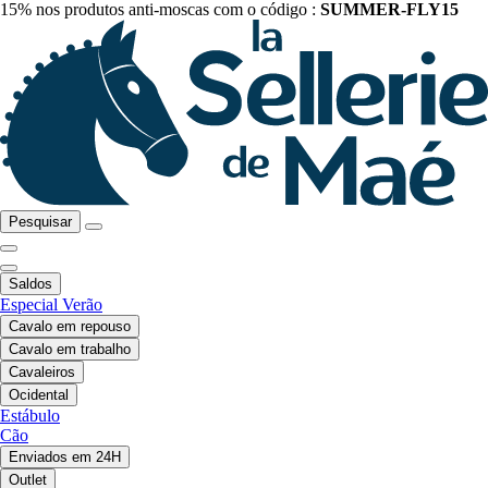
15% nos produtos anti-moscas com o código :
SUMMER-FLY15
Pesquisar
Saldos
Especial Verão
Cavalo em repouso
Cavalo em trabalho
Cavaleiros
Ocidental
Estábulo
Cão
Enviados em 24H
Outlet