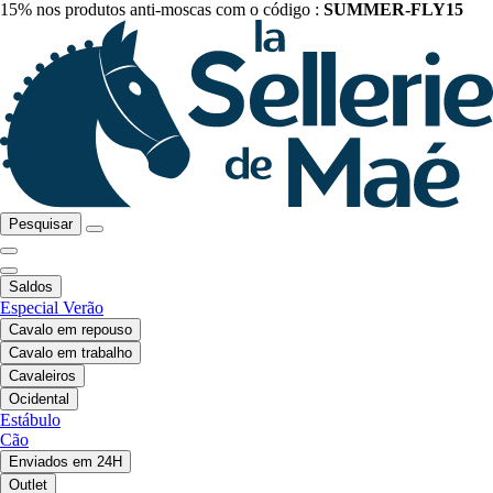
15% nos produtos anti-moscas com o código :
SUMMER-FLY15
Pesquisar
Saldos
Especial Verão
Cavalo em repouso
Cavalo em trabalho
Cavaleiros
Ocidental
Estábulo
Cão
Enviados em 24H
Outlet