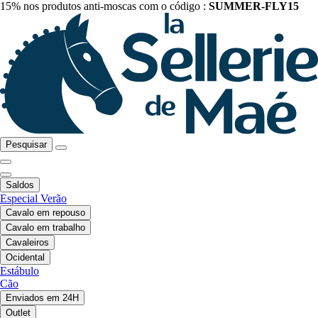
15% nos produtos anti-moscas com o código :
SUMMER-FLY15
Pesquisar
Saldos
Especial Verão
Cavalo em repouso
Cavalo em trabalho
Cavaleiros
Ocidental
Estábulo
Cão
Enviados em 24H
Outlet