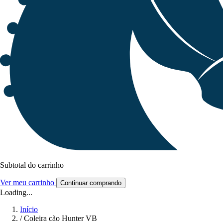
Subtotal do carrinho
Ver meu carrinho
Continuar comprando
Loading...
Início
/
Coleira cão Hunter VB