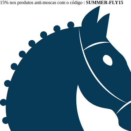
15% nos produtos anti-moscas com o código :
SUMMER-FLY15