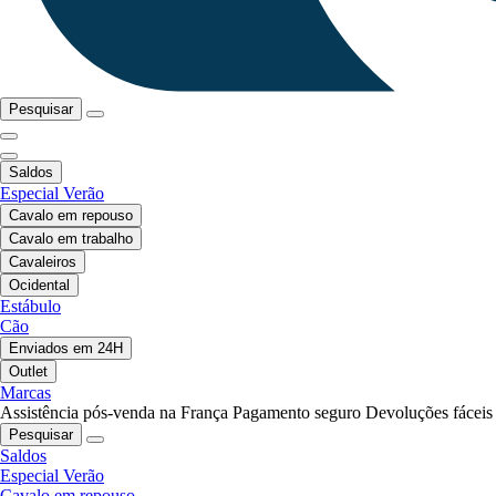
Pesquisar
Saldos
Especial Verão
Cavalo em repouso
Cavalo em trabalho
Cavaleiros
Ocidental
Estábulo
Cão
Enviados em 24H
Outlet
Marcas
Assistência pós-venda na França
Pagamento seguro
Devoluções fáceis
Pesquisar
Saldos
Especial Verão
Cavalo em repouso