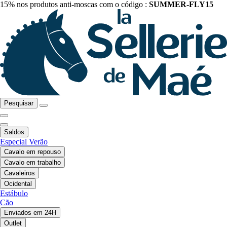
15% nos produtos anti-moscas com o código :
SUMMER-FLY15
Pesquisar
Saldos
Especial Verão
Cavalo em repouso
Cavalo em trabalho
Cavaleiros
Ocidental
Estábulo
Cão
Enviados em 24H
Outlet