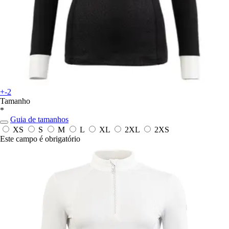
+-2
Tamanho
*
Guia de tamanhos
XS
S
M
L
XL
2XL
2XS
Este campo é obrigatório