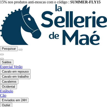
15% nos produtos anti-moscas com o código :
SUMMER-FLY15
Pesquisar
Saldos
Especial Verão
Cavalo em repouso
Cavalo em trabalho
Cavaleiros
Ocidental
Estábulo
Cão
Enviados em 24H
Outlet