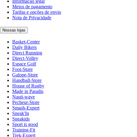
Informação legal
Meios de pagamento
Tarifas e opções de envio
Nota de Privacidade
Nossas lojas
Basket-Center
Daily Bikers
Direct Running
Direct-Volley
Espace Golf
Foot-Store
Galope-Store
Handball-Store
House of Rugby
Made in Paradis
Nauti-wave
Pecheur-Store
Smash-Expert
Sneak'In
Sneakids
Sport is good
Training-Fit
Trek-Expert