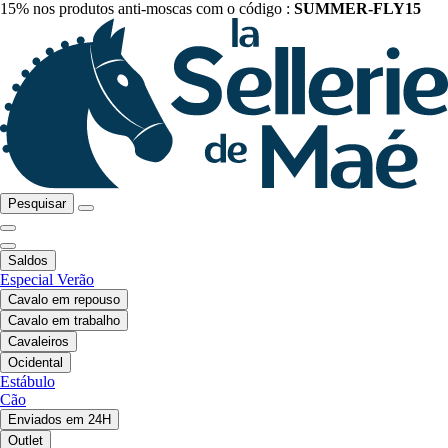
15% nos produtos anti-moscas com o código :
SUMMER-FLY15
Pesquisar
Saldos
Especial Verão
Cavalo em repouso
Cavalo em trabalho
Cavaleiros
Ocidental
Estábulo
Cão
Enviados em 24H
Outlet