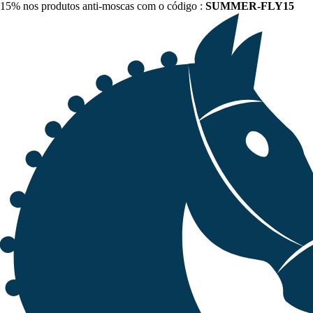
15% nos produtos anti-moscas com o código :
SUMMER-FLY15