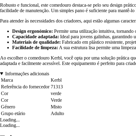
Robusto e funcional, este comedouro destaca-se pelo seu design prático
facilidade de manutenção. Um simples pano é suficiente para mantê-lo 
Para atender às necessidades dos criadores, aqui estão algumas caracte
Design ergonómico:
Permite uma utilização intuitiva, tornando
Capacidade adaptada:
Ideal para jovens galinhas, garantindo u
Materiais de qualidade:
Fabricado em plástico resistente, proje
Facilidade de limpeza:
A sua estrutura lisa permite uma limpeza
Ao escolher o comedouro Kerbl, você opta por uma solução prática que
adaptada e facilmente acessível. Este equipamento é perfeito para cria
Informações adicionais
Marca
Kerbl
Referência do fornecedor
71313
Cor
verde
Cor
Verde
Género
Misto
Grupo etário
Adulto
Loading...
Loading...