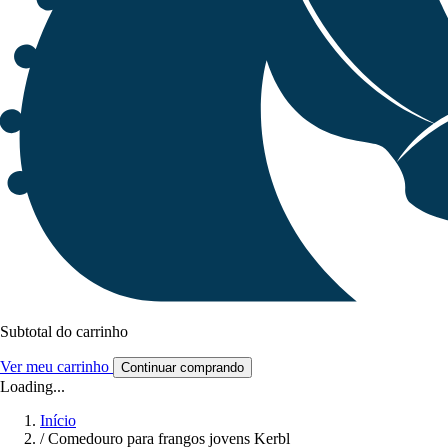
Subtotal do carrinho
Ver meu carrinho
Continuar comprando
Loading...
Início
/
Comedouro para frangos jovens Kerbl