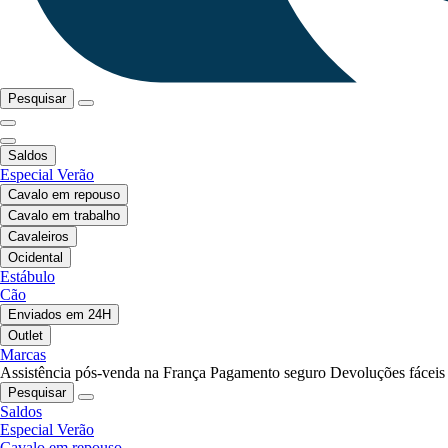
Pesquisar
Saldos
Especial Verão
Cavalo em repouso
Cavalo em trabalho
Cavaleiros
Ocidental
Estábulo
Cão
Enviados em 24H
Outlet
Marcas
Assistência pós-venda na França
Pagamento seguro
Devoluções fáceis
Pesquisar
Saldos
Especial Verão
Cavalo em repouso