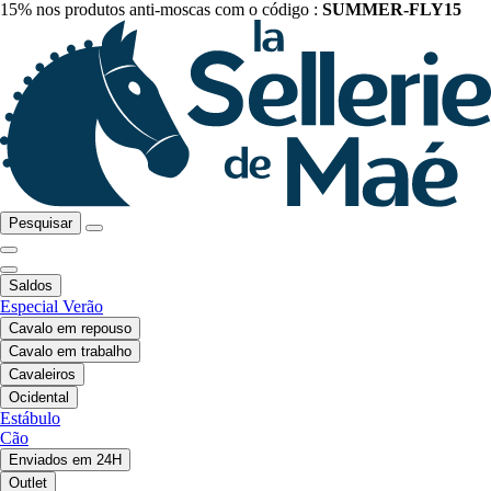
15% nos produtos anti-moscas com o código :
SUMMER-FLY15
Pesquisar
Saldos
Especial Verão
Cavalo em repouso
Cavalo em trabalho
Cavaleiros
Ocidental
Estábulo
Cão
Enviados em 24H
Outlet