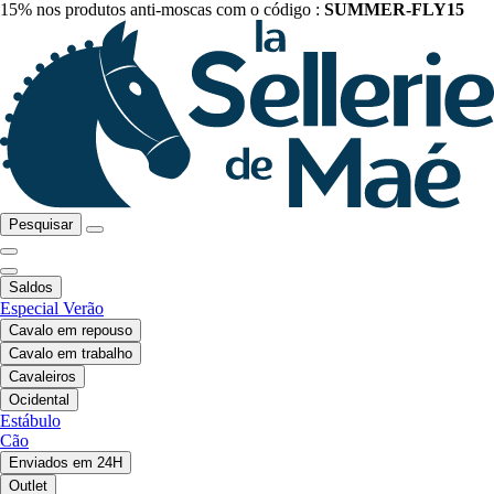
15% nos produtos anti-moscas com o código :
SUMMER-FLY15
Pesquisar
Saldos
Especial Verão
Cavalo em repouso
Cavalo em trabalho
Cavaleiros
Ocidental
Estábulo
Cão
Enviados em 24H
Outlet