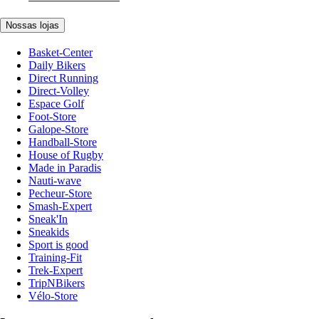
Nossas lojas
Basket-Center
Daily Bikers
Direct Running
Direct-Volley
Espace Golf
Foot-Store
Galope-Store
Handball-Store
House of Rugby
Made in Paradis
Nauti-wave
Pecheur-Store
Smash-Expert
Sneak'In
Sneakids
Sport is good
Training-Fit
Trek-Expert
TripNBikers
Vélo-Store