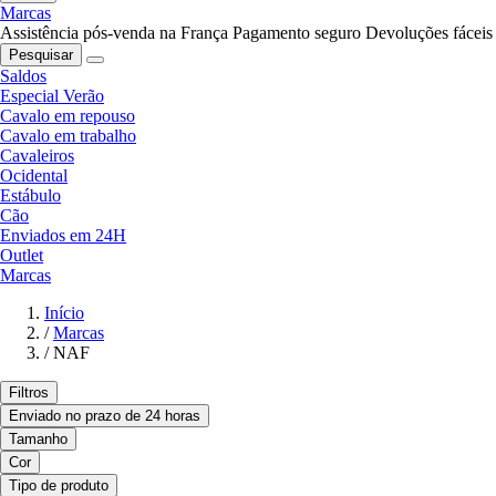
Marcas
Assistência pós-venda na França
Pagamento seguro
Devoluções fáceis
Pesquisar
Saldos
Especial Verão
Cavalo em repouso
Cavalo em trabalho
Cavaleiros
Ocidental
Estábulo
Cão
Enviados em 24H
Outlet
Marcas
Início
/
Marcas
/
NAF
Filtros
Enviado no prazo de 24 horas
Tamanho
Cor
Tipo de produto