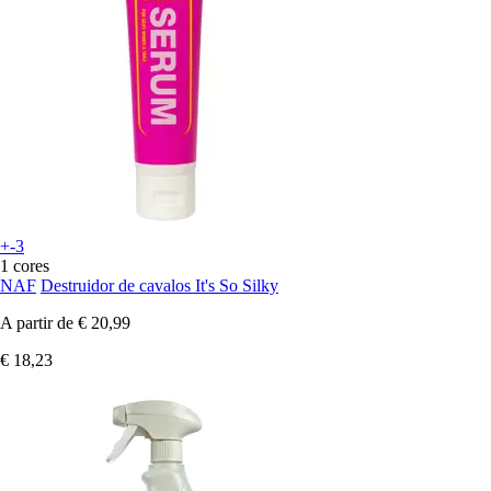
+-3
1 cores
NAF
Destruidor de cavalos It's So Silky
A partir de
€ 20,99
€ 18,23