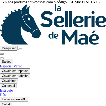
15% nos produtos anti-moscas com o código :
SUMMER-FLY15
Pesquisar
Saldos
Especial Verão
Cavalo em repouso
Cavalo em trabalho
Cavaleiros
Ocidental
Estábulo
Cão
Enviados em 24H
Outlet