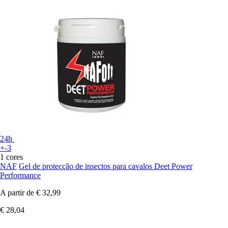
24h
+-3
1 cores
NAF
Gel de protecção de insectos para cavalos Deet Power
Performance
A partir de
€ 32,99
€ 28,04