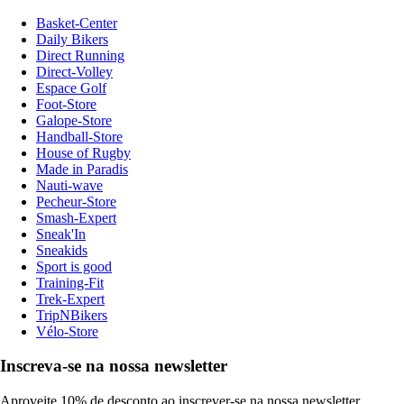
Basket-Center
Daily Bikers
Direct Running
Direct-Volley
Espace Golf
Foot-Store
Galope-Store
Handball-Store
House of Rugby
Made in Paradis
Nauti-wave
Pecheur-Store
Smash-Expert
Sneak'In
Sneakids
Sport is good
Training-Fit
Trek-Expert
TripNBikers
Vélo-Store
Inscreva-se na nossa newsletter
Aproveite 10% de desconto ao inscrever-se na nossa newsletter