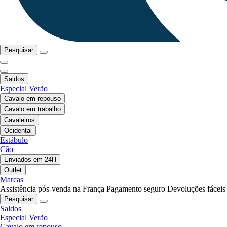
Pesquisar
Saldos
Especial Verão
Cavalo em repouso
Cavalo em trabalho
Cavaleiros
Ocidental
Estábulo
Cão
Enviados em 24H
Outlet
Marcas
Assistência pós-venda na França
Pagamento seguro
Devoluções fáceis
Pesquisar
Saldos
Especial Verão
Cavalo em repouso