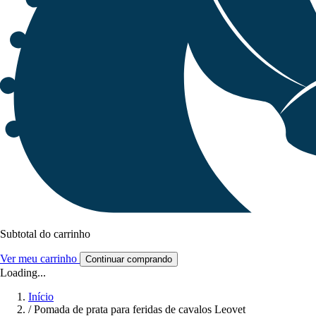
Subtotal do carrinho
Ver meu carrinho
Continuar comprando
Loading...
Início
/
Pomada de prata para feridas de cavalos Leovet