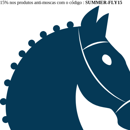
15% nos produtos anti-moscas com o código :
SUMMER-FLY15