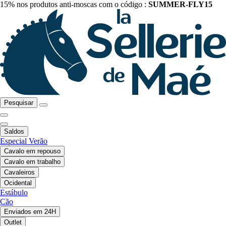
15% nos produtos anti-moscas com o código :
SUMMER-FLY15
Pesquisar
Saldos
Especial Verão
Cavalo em repouso
Cavalo em trabalho
Cavaleiros
Ocidental
Estábulo
Cão
Enviados em 24H
Outlet