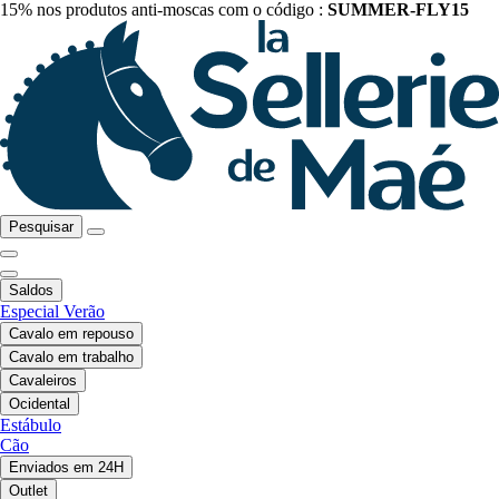
15% nos produtos anti-moscas com o código :
SUMMER-FLY15
Pesquisar
Saldos
Especial Verão
Cavalo em repouso
Cavalo em trabalho
Cavaleiros
Ocidental
Estábulo
Cão
Enviados em 24H
Outlet