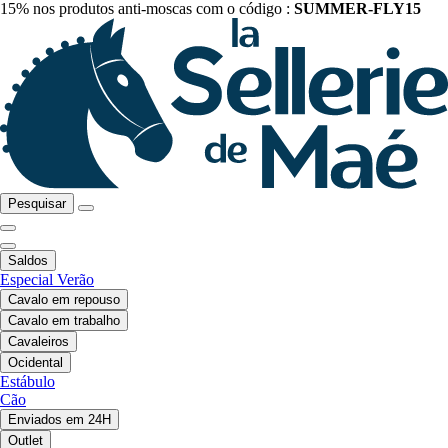
15% nos produtos anti-moscas com o código :
SUMMER-FLY15
Pesquisar
Saldos
Especial Verão
Cavalo em repouso
Cavalo em trabalho
Cavaleiros
Ocidental
Estábulo
Cão
Enviados em 24H
Outlet