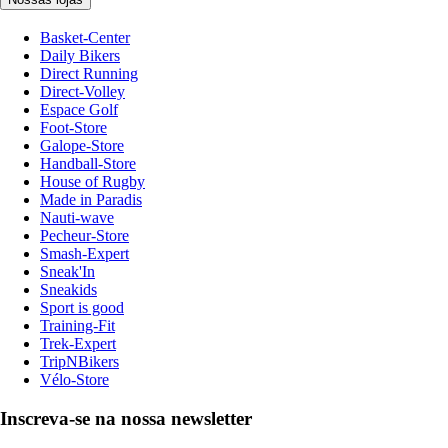
Basket-Center
Daily Bikers
Direct Running
Direct-Volley
Espace Golf
Foot-Store
Galope-Store
Handball-Store
House of Rugby
Made in Paradis
Nauti-wave
Pecheur-Store
Smash-Expert
Sneak'In
Sneakids
Sport is good
Training-Fit
Trek-Expert
TripNBikers
Vélo-Store
Inscreva-se na nossa newsletter