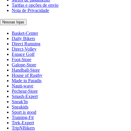
Tarifas e opções de envio
Nota de Privacidade
Nossas lojas
Basket-Center
Daily Bikers
Direct Running
Direct-Volley
Espace Golf
Foot-Store
Galope-Store
Handball-Store
House of Rugby
Made in Paradis
Nauti-wave
Pecheur-Store
Smash-Expert
Sneak'In
Sneakids
Sport is good
Training-Fit
Trek-Expert
TripNBikers