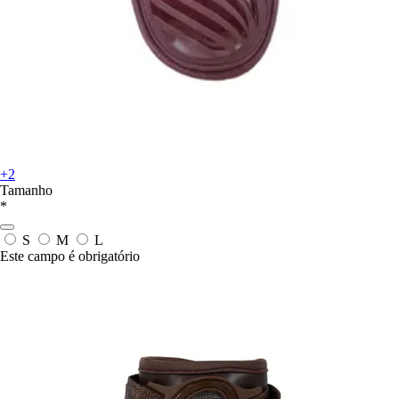
+2
Tamanho
*
S
M
L
Este campo é obrigatório