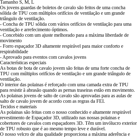
Tamanho S, M, L
Os jovens guardas de boletos de cavalo são feitos de uma concha
sólida de TPU com múltiplos orifícios de ventilação e um grande
triângulo de ventilação.
- Concha de TPU sólida com vários orifícios de ventilação para uma
ventilação e arrefecimento óptimos.
- Concebido com um ajuste melhorado para a máxima liberdade de
movimento
- Forro espaçador 3D altamente respirável para maior conforto e
respirabilidade
- Aprovado para eventos com cavalos jovens
Características especiais
As botas de bota de cavalo jovem são feitas de uma forte concha de
TPU com múltiplos orifícios de ventilação e um grande triângulo de
ventilação.
O interior das polainas é reforçado com uma camada extra de TPU
para resistir à abrasão quando as pernas traseiras estão em movimento.
As polainas jovens de salto de cavalo são aprovadas para as aulas de
salto de cavalo jovem de acordo com as regras da FEI.
Tecidos e materiais
As polainas são feitas com o nosso conhecido e altamente respirável
revestimento de Espaçador 3D, utilizado nas nossas polainas e
cobertores de cavalos com espaçadores 3D. Têm um invólucro exterior
de TPU robusto que é ao mesmo tempo leve e durável.
O nosso velcro de alta qualidade proporciona a máxima aderência e