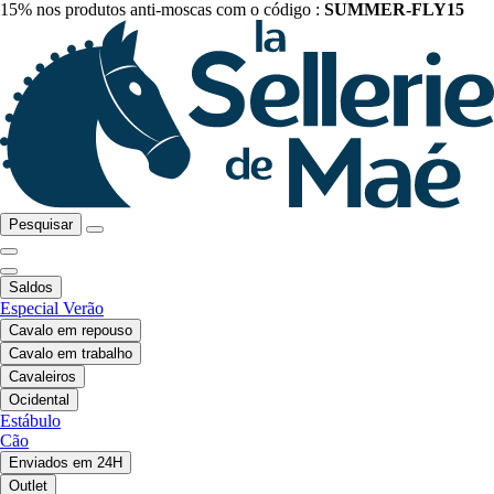
15% nos produtos anti-moscas com o código :
SUMMER-FLY15
Pesquisar
Saldos
Especial Verão
Cavalo em repouso
Cavalo em trabalho
Cavaleiros
Ocidental
Estábulo
Cão
Enviados em 24H
Outlet