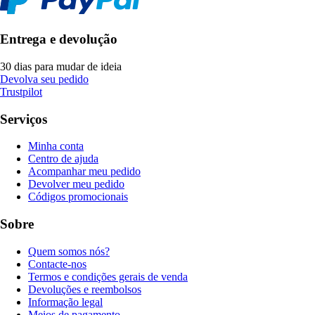
Entrega e devolução
30 dias para mudar de ideia
Devolva seu pedido
Trustpilot
Serviços
Minha conta
Centro de ajuda
Acompanhar meu pedido
Devolver meu pedido
Códigos promocionais
Sobre
Quem somos nós?
Contacte-nos
Termos e condições gerais de venda
Devoluções e reembolsos
Informação legal
Meios de pagamento