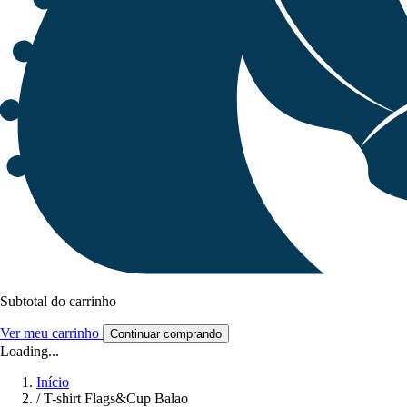
Subtotal do carrinho
Ver meu carrinho
Continuar comprando
Loading...
Início
/
T-shirt Flags&Cup Balao