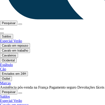
Pesquisar
Saldos
Especial Verão
Cavalo em repouso
Cavalo em trabalho
Cavaleiros
Ocidental
Estábulo
Cão
Enviados em 24H
Outlet
Marcas
Assistência pós-venda na França
Pagamento seguro
Devoluções fáceis
Pesquisar
Saldos
Especial Verão
Cavalo em repouso