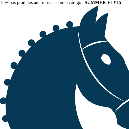
15% nos produtos anti-moscas com o código :
SUMMER-FLY15