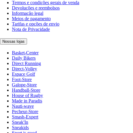
Termos e condições gerais de venda
Devoluções e reembolsos
Informação legal
Meios de pagamento
Tarifas e opções de envio
Nota de Privacidade
Nossas lojas
Basket-Center
Daily Bikers
Direct Running
Direct-Volley
Espace Golf
Foot-Store
Galope-Store
Handball-Store
House of Rugby
Made in Paradis
Nauti-wave
Pecheur-Store
Smash-Expert
Sneak'In
Sneakids
Sport is good