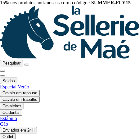
15% nos produtos anti-moscas com o código :
SUMMER-FLY15
Pesquisar
Saldos
Especial Verão
Cavalo em repouso
Cavalo em trabalho
Cavaleiros
Ocidental
Estábulo
Cão
Enviados em 24H
Outlet