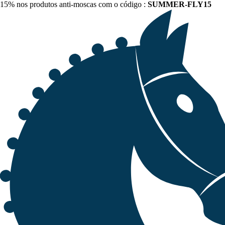
15% nos produtos anti-moscas com o código :
SUMMER-FLY15