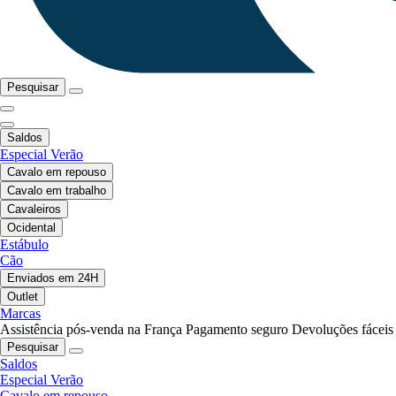
Pesquisar
Saldos
Especial Verão
Cavalo em repouso
Cavalo em trabalho
Cavaleiros
Ocidental
Estábulo
Cão
Enviados em 24H
Outlet
Marcas
Assistência pós-venda na França
Pagamento seguro
Devoluções fáceis
Pesquisar
Saldos
Especial Verão
Cavalo em repouso