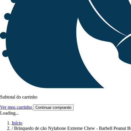
Subtotal do carrinho
Ver meu carrinho
Continuar comprando
Loading...
Início
/
Brinquedo de cão Nylabone Extreme Chew - Barbell Peanut B