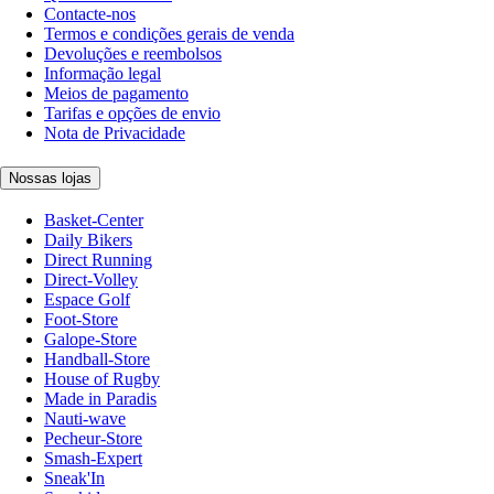
Contacte-nos
Termos e condições gerais de venda
Devoluções e reembolsos
Informação legal
Meios de pagamento
Tarifas e opções de envio
Nota de Privacidade
Nossas lojas
Basket-Center
Daily Bikers
Direct Running
Direct-Volley
Espace Golf
Foot-Store
Galope-Store
Handball-Store
House of Rugby
Made in Paradis
Nauti-wave
Pecheur-Store
Smash-Expert
Sneak'In