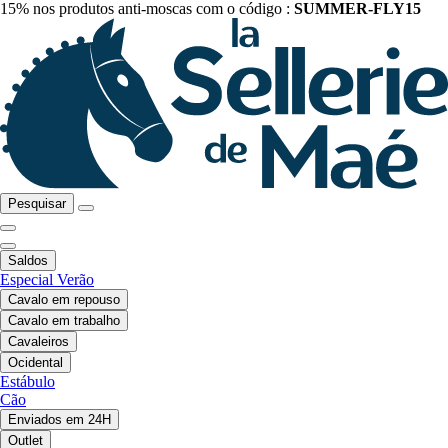
15% nos produtos anti-moscas com o código :
SUMMER-FLY15
Pesquisar
Saldos
Especial Verão
Cavalo em repouso
Cavalo em trabalho
Cavaleiros
Ocidental
Estábulo
Cão
Enviados em 24H
Outlet