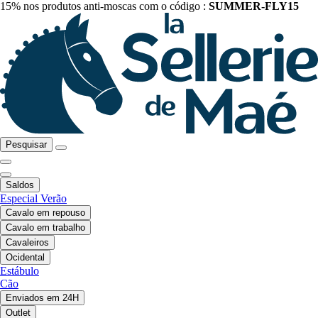
15% nos produtos anti-moscas com o código :
SUMMER-FLY15
Pesquisar
Saldos
Especial Verão
Cavalo em repouso
Cavalo em trabalho
Cavaleiros
Ocidental
Estábulo
Cão
Enviados em 24H
Outlet