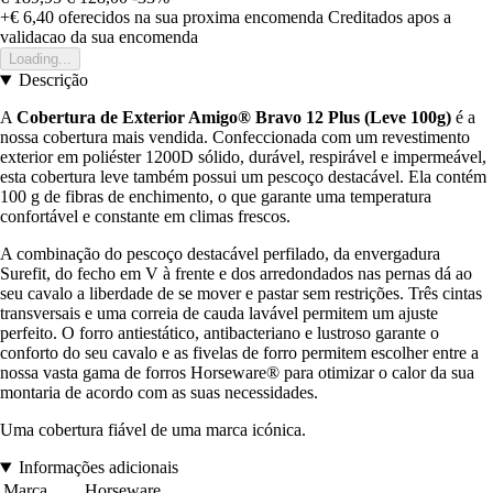
+€ 6,40
oferecidos na sua proxima encomenda
Creditados apos a
validacao da sua encomenda
Loading...
Descrição
A
Cobertura de Exterior Amigo® Bravo 12 Plus (Leve 100g)
é a
nossa cobertura mais vendida. Confeccionada com um revestimento
exterior em poliéster 1200D sólido, durável, respirável e impermeável,
esta cobertura leve também possui um pescoço destacável. Ela contém
100 g de fibras de enchimento, o que garante uma temperatura
confortável e constante em climas frescos.
A combinação do pescoço destacável perfilado, da envergadura
Surefit, do fecho em V à frente e dos arredondados nas pernas dá ao
seu cavalo a liberdade de se mover e pastar sem restrições. Três cintas
transversais e uma correia de cauda lavável permitem um ajuste
perfeito. O forro antiestático, antibacteriano e lustroso garante o
conforto do seu cavalo e as fivelas de forro permitem escolher entre a
nossa vasta gama de forros Horseware® para otimizar o calor da sua
montaria de acordo com as suas necessidades.
Uma cobertura fiável de uma marca icónica.
Informações adicionais
Marca
Horseware