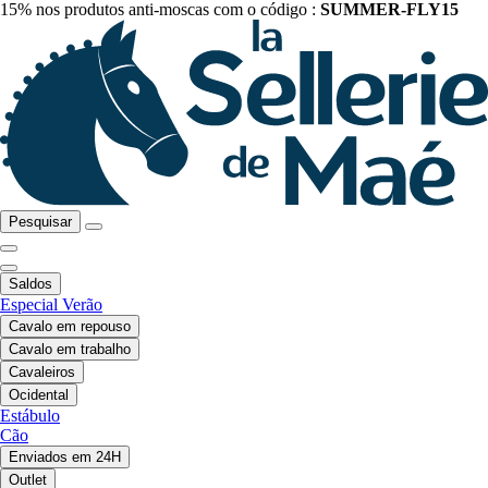
15% nos produtos anti-moscas com o código :
SUMMER-FLY15
Pesquisar
Saldos
Especial Verão
Cavalo em repouso
Cavalo em trabalho
Cavaleiros
Ocidental
Estábulo
Cão
Enviados em 24H
Outlet