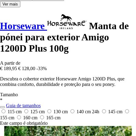
Ver mais
Horseware
Manta de
pónei para exterior Amigo
1200D Plus 100g
A partir de
€ 189,95
€ 128,00
-33%
Descubra o cobertor exterior Horseware Amigo 1200D Plus, que
combina conforto, durabilidade e proteção para o seu poney.
Tamanho
*
Guia de tamanhos
115 cm
125 cm
130 cm
140 cm
24h
145 cm
155 cm
160 cm
165 cm
Este campo é obrigatório