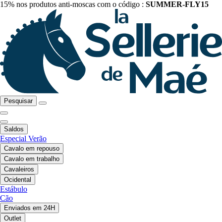
15% nos produtos anti-moscas com o código :
SUMMER-FLY15
Pesquisar
Saldos
Especial Verão
Cavalo em repouso
Cavalo em trabalho
Cavaleiros
Ocidental
Estábulo
Cão
Enviados em 24H
Outlet