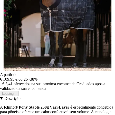
A partir de
€ 109,95
€ 68,26
-38%
+€ 3,41
oferecidos na sua proxima encomenda
Creditados apos a
validacao da sua encomenda
Loading...
Descrição
A
Rhino® Pony Stable 250g Vari-Layer
é especialmente concebida
para pôneis e oferece um calor confortável sem volume. A tecnologia