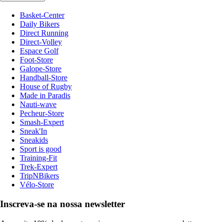
Basket-Center
Daily Bikers
Direct Running
Direct-Volley
Espace Golf
Foot-Store
Galope-Store
Handball-Store
House of Rugby
Made in Paradis
Nauti-wave
Pecheur-Store
Smash-Expert
Sneak'In
Sneakids
Sport is good
Training-Fit
Trek-Expert
TripNBikers
Vélo-Store
Inscreva-se na nossa newsletter