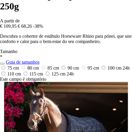
250g
A partir de
€ 109,95
€ 68,26
-38%
Descubra o cobertor de estábulo Horseware Rhino para pónei, que une
conforto e calor para o bem-estar do seu companheiro.
Tamanho
*
Guia de tamanhos
75 cm
80 cm
85 cm
90 cm
95 cm
100 cm
24h
110 cm
115 cm
125 cm
24h
Este campo é obrigatório