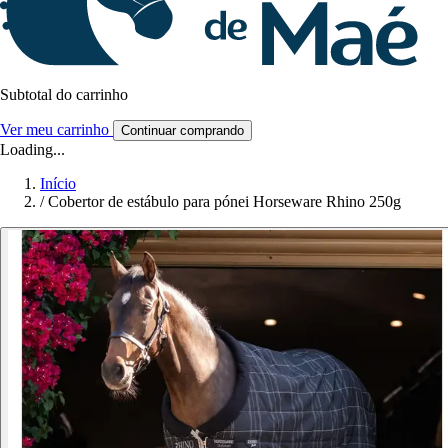
Subtotal do carrinho
Ver meu carrinho
Continuar comprando
Loading...
Início
/
Cobertor de estábulo para pónei Horseware Rhino 250g