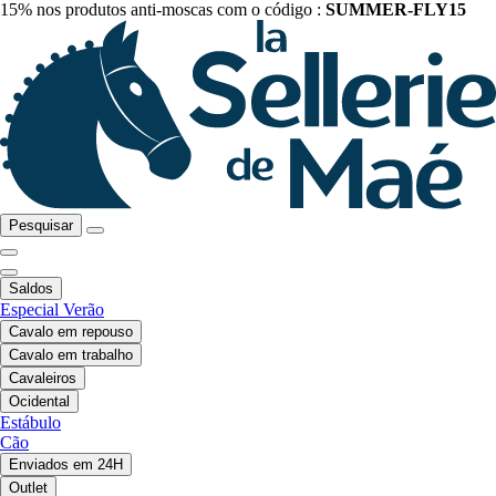
15% nos produtos anti-moscas com o código :
SUMMER-FLY15
Pesquisar
Saldos
Especial Verão
Cavalo em repouso
Cavalo em trabalho
Cavaleiros
Ocidental
Estábulo
Cão
Enviados em 24H
Outlet