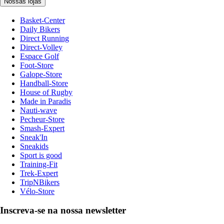
Nossas lojas
Basket-Center
Daily Bikers
Direct Running
Direct-Volley
Espace Golf
Foot-Store
Galope-Store
Handball-Store
House of Rugby
Made in Paradis
Nauti-wave
Pecheur-Store
Smash-Expert
Sneak'In
Sneakids
Sport is good
Training-Fit
Trek-Expert
TripNBikers
Vélo-Store
Inscreva-se na nossa newsletter