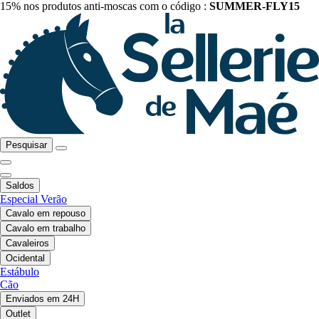
15% nos produtos anti-moscas com o código :
SUMMER-FLY15
Pesquisar
Saldos
Especial Verão
Cavalo em repouso
Cavalo em trabalho
Cavaleiros
Ocidental
Estábulo
Cão
Enviados em 24H
Outlet