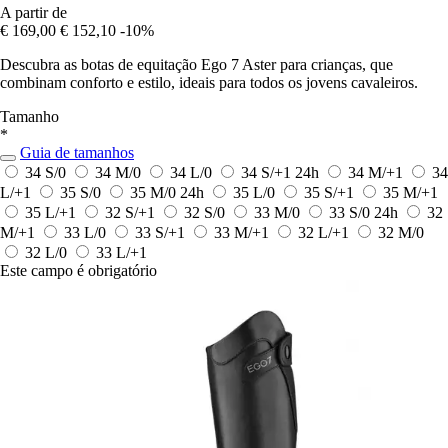
A partir de
€ 169,00
€ 152,10
-10%
Descubra as botas de equitação Ego 7 Aster para crianças, que
combinam conforto e estilo, ideais para todos os jovens cavaleiros.
Tamanho
*
Guia de tamanhos
34 S/0
34 M/0
34 L/0
34 S/+1
24h
34 M/+1
34
L/+1
35 S/0
35 M/0
24h
35 L/0
35 S/+1
35 M/+1
35 L/+1
32 S/+1
32 S/0
33 M/0
33 S/0
24h
32
M/+1
33 L/0
33 S/+1
33 M/+1
32 L/+1
32 M/0
32 L/0
33 L/+1
Este campo é obrigatório