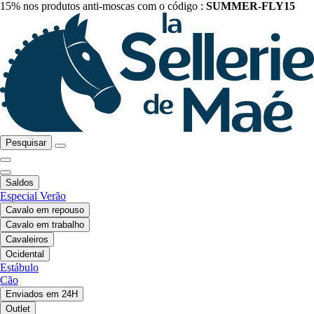
15% nos produtos anti-moscas com o código :
SUMMER-FLY15
Pesquisar
Saldos
Especial Verão
Cavalo em repouso
Cavalo em trabalho
Cavaleiros
Ocidental
Estábulo
Cão
Enviados em 24H
Outlet