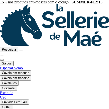
15% nos produtos anti-moscas com o código :
SUMMER-FLY15
Pesquisar
Saldos
Especial Verão
Cavalo em repouso
Cavalo em trabalho
Cavaleiros
Ocidental
Estábulo
Cão
Enviados em 24H
Outlet