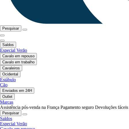
Pesquisar
Saldos
Especial Verão
Cavalo em repouso
Cavalo em trabalho
Cavaleiros
Ocidental
Estábulo
Cão
Enviados em 24H
Outlet
Marcas
Assistência pós-venda na França
Pagamento seguro
Devoluções fáceis
Pesquisar
Saldos
Especial Verão
Cavalo em repouso