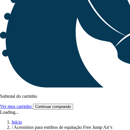
Subtotal do carrinho
Ver meu carrinho
Continuar comprando
Loading...
Início
/
Acessórios para estribos de equitação Free Jump Air’s