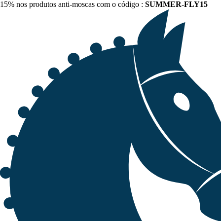
15% nos produtos anti-moscas com o código :
SUMMER-FLY15