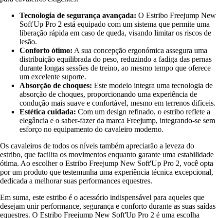
Tecnologia de segurança avançada:
O Estribo Freejump New
Soft'Up Pro 2 está equipado com um sistema que permite uma
liberação rápida em caso de queda, visando limitar os riscos de
lesão.
Conforto ótimo:
A sua concepção ergonómica assegura uma
distribuição equilibrada do peso, reduzindo a fadiga das pernas
durante longas sessões de treino, ao mesmo tempo que oferece
um excelente suporte.
Absorção de choques:
Este modelo integra uma tecnologia de
absorção de choques, proporcionando uma experiência de
condução mais suave e confortável, mesmo em terrenos difíceis.
Estética cuidada:
Com um design refinado, o estribo reflete a
elegância e o saber-fazer da marca Freejump, integrando-se sem
esforço no equipamento do cavaleiro moderno.
Os cavaleiros de todos os níveis também apreciarão a leveza do
estribo, que facilita os movimentos enquanto garante uma estabilidade
ótima. Ao escolher o Estribo Freejump New Soft'Up Pro 2, você opta
por um produto que testemunha uma experiência técnica excepcional,
dedicada a melhorar suas performances equestres.
Em suma, este estribo é o acessório indispensável para aqueles que
desejam unir performance, segurança e conforto durante as suas saídas
equestres. O Estribo Freejump New Soft'Up Pro 2 é uma escolha