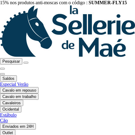
15% nos produtos anti-moscas com o código :
SUMMER-FLY15
Pesquisar
Saldos
Especial Verão
Cavalo em repouso
Cavalo em trabalho
Cavaleiros
Ocidental
Estábulo
Cão
Enviados em 24H
Outlet