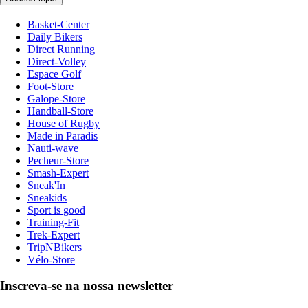
Basket-Center
Daily Bikers
Direct Running
Direct-Volley
Espace Golf
Foot-Store
Galope-Store
Handball-Store
House of Rugby
Made in Paradis
Nauti-wave
Pecheur-Store
Smash-Expert
Sneak'In
Sneakids
Sport is good
Training-Fit
Trek-Expert
TripNBikers
Vélo-Store
Inscreva-se na nossa newsletter