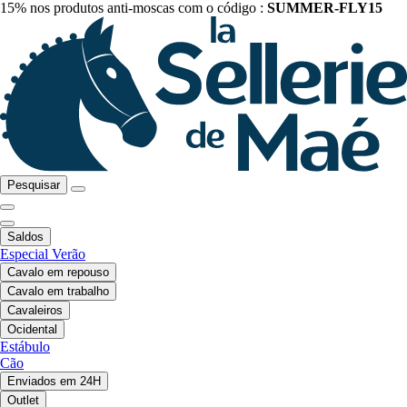
15% nos produtos anti-moscas com o código :
SUMMER-FLY15
Pesquisar
Saldos
Especial Verão
Cavalo em repouso
Cavalo em trabalho
Cavaleiros
Ocidental
Estábulo
Cão
Enviados em 24H
Outlet