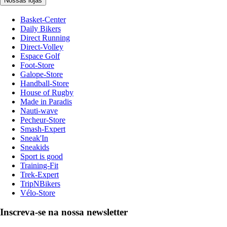
Nossas lojas
Basket-Center
Daily Bikers
Direct Running
Direct-Volley
Espace Golf
Foot-Store
Galope-Store
Handball-Store
House of Rugby
Made in Paradis
Nauti-wave
Pecheur-Store
Smash-Expert
Sneak'In
Sneakids
Sport is good
Training-Fit
Trek-Expert
TripNBikers
Vélo-Store
Inscreva-se na nossa newsletter