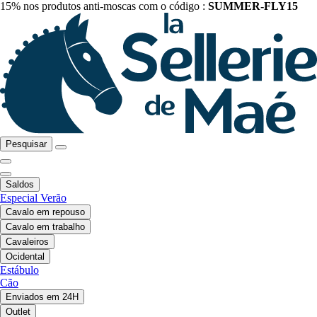
15% nos produtos anti-moscas com o código :
SUMMER-FLY15
Pesquisar
Saldos
Especial Verão
Cavalo em repouso
Cavalo em trabalho
Cavaleiros
Ocidental
Estábulo
Cão
Enviados em 24H
Outlet