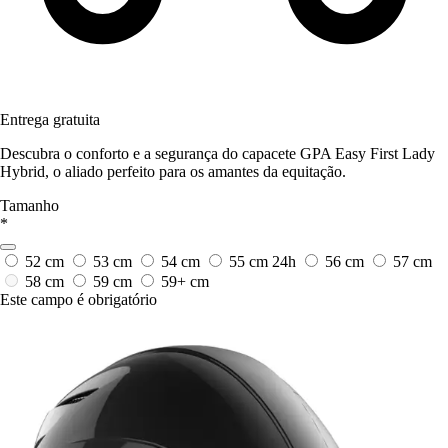
Entrega gratuita
Descubra o conforto e a segurança do capacete GPA Easy First Lady
Hybrid, o aliado perfeito para os amantes da equitação.
Tamanho
*
52 cm
53 cm
54 cm
55 cm
24h
56 cm
57 cm
58 cm
59 cm
59+ cm
Este campo é obrigatório