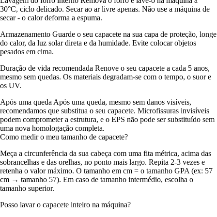
Lavagem do forro interno Remova o forro e lave-o na máquina a
30°C, ciclo delicado. Secar ao ar livre apenas. Não use a máquina de
secar - o calor deforma a espuma.
Armazenamento Guarde o seu capacete na sua capa de proteção, longe
do calor, da luz solar direta e da humidade. Evite colocar objetos
pesados em cima.
Duração de vida recomendada Renove o seu capacete a cada 5 anos,
mesmo sem quedas. Os materiais degradam-se com o tempo, o suor e
os UV.
Após uma queda Após uma queda, mesmo sem danos visíveis,
recomendamos que substitua o seu capacete. Microfissuras invisíveis
podem comprometer a estrutura, e o EPS não pode ser substituído sem
uma nova homologação completa.
Como medir o meu tamanho de capacete?
Meça a circunferência da sua cabeça com uma fita métrica, acima das
sobrancelhas e das orelhas, no ponto mais largo. Repita 2-3 vezes e
retenha o valor máximo. O tamanho em cm = o tamanho GPA (ex: 57
cm → tamanho 57). Em caso de tamanho intermédio, escolha o
tamanho superior.
Posso lavar o capacete inteiro na máquina?