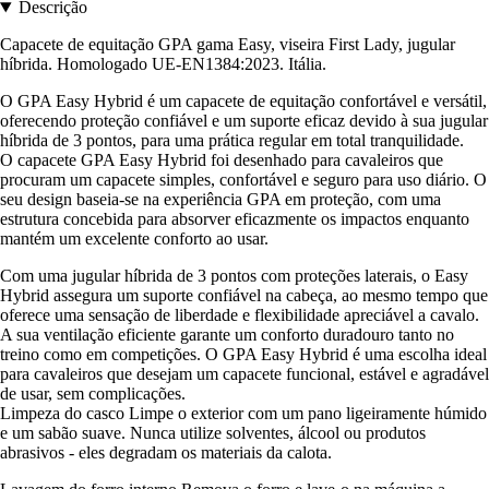
Descrição
Capacete de equitação GPA gama Easy, viseira First Lady, jugular
híbrida. Homologado UE-EN1384:2023. Itália.
O GPA Easy Hybrid é um capacete de equitação confortável e versátil,
oferecendo proteção confiável e um suporte eficaz devido à sua jugular
híbrida de 3 pontos, para uma prática regular em total tranquilidade.
O capacete GPA Easy Hybrid foi desenhado para cavaleiros que
procuram um capacete simples, confortável e seguro para uso diário. O
seu design baseia-se na experiência GPA em proteção, com uma
estrutura concebida para absorver eficazmente os impactos enquanto
mantém um excelente conforto ao usar.
Com uma jugular híbrida de 3 pontos com proteções laterais, o Easy
Hybrid assegura um suporte confiável na cabeça, ao mesmo tempo que
oferece uma sensação de liberdade e flexibilidade apreciável a cavalo.
A sua ventilação eficiente garante um conforto duradouro tanto no
treino como em competições. O GPA Easy Hybrid é uma escolha ideal
para cavaleiros que desejam um capacete funcional, estável e agradável
de usar, sem complicações.
Limpeza do casco Limpe o exterior com um pano ligeiramente húmido
e um sabão suave. Nunca utilize solventes, álcool ou produtos
abrasivos - eles degradam os materiais da calota.