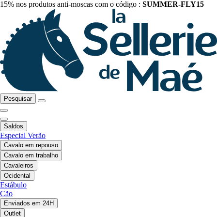
15% nos produtos anti-moscas com o código :
SUMMER-FLY15
Pesquisar
Saldos
Especial Verão
Cavalo em repouso
Cavalo em trabalho
Cavaleiros
Ocidental
Estábulo
Cão
Enviados em 24H
Outlet