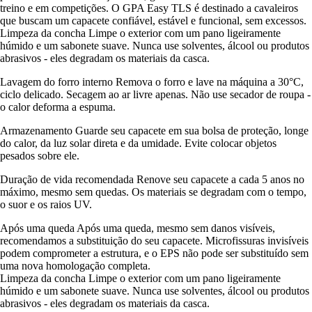
treino e em competições. O GPA Easy TLS é destinado a cavaleiros
que buscam um capacete confiável, estável e funcional, sem excessos.
Limpeza da concha Limpe o exterior com um pano ligeiramente
húmido e um sabonete suave. Nunca use solventes, álcool ou produtos
abrasivos - eles degradam os materiais da casca.
Lavagem do forro interno Remova o forro e lave na máquina a 30°C,
ciclo delicado. Secagem ao ar livre apenas. Não use secador de roupa -
o calor deforma a espuma.
Armazenamento Guarde seu capacete em sua bolsa de proteção, longe
do calor, da luz solar direta e da umidade. Evite colocar objetos
pesados sobre ele.
Duração de vida recomendada Renove seu capacete a cada 5 anos no
máximo, mesmo sem quedas. Os materiais se degradam com o tempo,
o suor e os raios UV.
Após uma queda Após uma queda, mesmo sem danos visíveis,
recomendamos a substituição do seu capacete. Microfissuras invisíveis
podem comprometer a estrutura, e o EPS não pode ser substituído sem
uma nova homologação completa.
Limpeza da concha Limpe o exterior com um pano ligeiramente
húmido e um sabonete suave. Nunca use solventes, álcool ou produtos
abrasivos - eles degradam os materiais da casca.