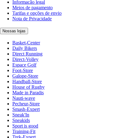
Informação legal
Meios de pagamento
Tarifas e opções de envio
Nota de Privacidade
Nossas lojas
Basket-Center
Daily Bikers
Direct Running
Direct-Volley
Espace Golf
Foot-Store
Galope-Store
Handball-Store
House of Rugby
Made in Paradis
Nauti-wave
Pecheur-Store
Smash-Expert
Sneak'In
Sneakids
Sport is good
Training-Fit
Trek-Expert