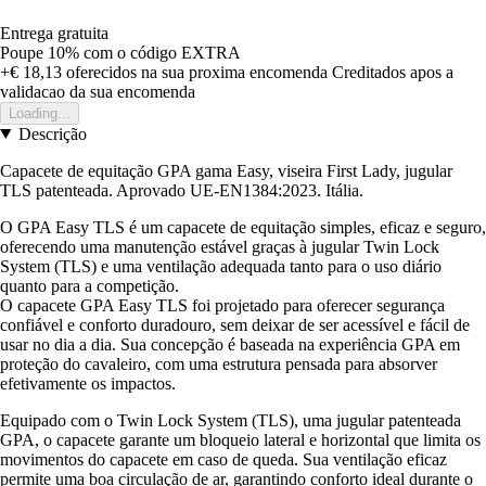
Entrega gratuita
Poupe 10%
com o código
EXTRA
+€ 18,13
oferecidos na sua proxima encomenda
Creditados apos a
validacao da sua encomenda
Loading...
Descrição
Capacete de equitação GPA gama Easy, viseira First Lady, jugular
TLS patenteada. Aprovado UE-EN1384:2023. Itália.
O GPA Easy TLS é um capacete de equitação simples, eficaz e seguro,
oferecendo uma manutenção estável graças à jugular Twin Lock
System (TLS) e uma ventilação adequada tanto para o uso diário
quanto para a competição.
O capacete GPA Easy TLS foi projetado para oferecer segurança
confiável e conforto duradouro, sem deixar de ser acessível e fácil de
usar no dia a dia. Sua concepção é baseada na experiência GPA em
proteção do cavaleiro, com uma estrutura pensada para absorver
efetivamente os impactos.
Equipado com o Twin Lock System (TLS), uma jugular patenteada
GPA, o capacete garante um bloqueio lateral e horizontal que limita os
movimentos do capacete em caso de queda. Sua ventilação eficaz
permite uma boa circulação de ar, garantindo conforto ideal durante o