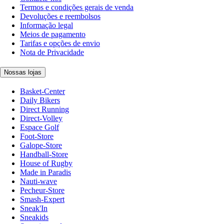
Termos e condições gerais de venda
Devoluções e reembolsos
Informação legal
Meios de pagamento
Tarifas e opções de envio
Nota de Privacidade
Nossas lojas
Basket-Center
Daily Bikers
Direct Running
Direct-Volley
Espace Golf
Foot-Store
Galope-Store
Handball-Store
House of Rugby
Made in Paradis
Nauti-wave
Pecheur-Store
Smash-Expert
Sneak'In
Sneakids