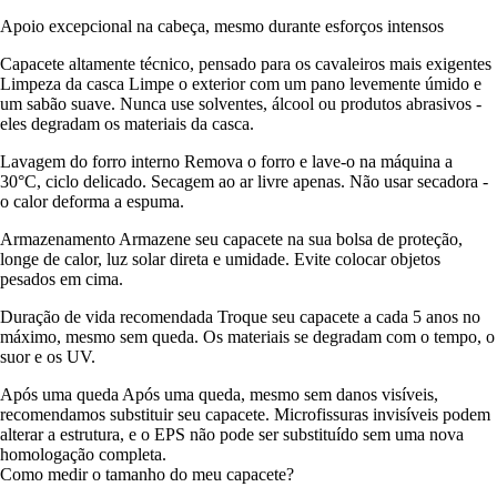
Apoio excepcional na cabeça, mesmo durante esforços intensos
Capacete altamente técnico, pensado para os cavaleiros mais exigentes
Limpeza da casca Limpe o exterior com um pano levemente úmido e
um sabão suave. Nunca use solventes, álcool ou produtos abrasivos -
eles degradam os materiais da casca.
Lavagem do forro interno Remova o forro e lave-o na máquina a
30°C, ciclo delicado. Secagem ao ar livre apenas. Não usar secadora -
o calor deforma a espuma.
Armazenamento Armazene seu capacete na sua bolsa de proteção,
longe de calor, luz solar direta e umidade. Evite colocar objetos
pesados em cima.
Duração de vida recomendada Troque seu capacete a cada 5 anos no
máximo, mesmo sem queda. Os materiais se degradam com o tempo, o
suor e os UV.
Após uma queda Após uma queda, mesmo sem danos visíveis,
recomendamos substituir seu capacete. Microfissuras invisíveis podem
alterar a estrutura, e o EPS não pode ser substituído sem uma nova
homologação completa.
Como medir o tamanho do meu capacete?