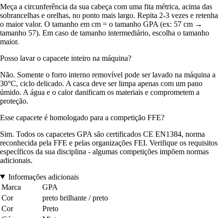
Meça a circunferência da sua cabeça com uma fita métrica, acima das
sobrancelhas e orelhas, no ponto mais largo. Repita 2-3 vezes e retenha
o maior valor. O tamanho em cm = o tamanho GPA (ex: 57 cm →
tamanho 57). Em caso de tamanho intermediário, escolha o tamanho
maior.
Posso lavar o capacete inteiro na máquina?
Não. Somente o forro interno removível pode ser lavado na máquina a
30°C, ciclo delicado. A casca deve ser limpa apenas com um pano
úmido. A água e o calor danificam os materiais e comprometem a
proteção.
Esse capacete é homologado para a competição FFE?
Sim. Todos os capacetes GPA são certificados CE EN1384, norma
reconhecida pela FFE e pelas organizações FEI. Verifique os requisitos
específicos da sua disciplina - algumas competições impõem normas
adicionais.
Informações adicionais
Marca
GPA
Cor
preto brilhante / preto
Cor
Preto