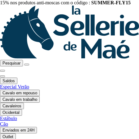
15% nos produtos anti-moscas com o código :
SUMMER-FLY15
Pesquisar
Saldos
Especial Verão
Cavalo em repouso
Cavalo em trabalho
Cavaleiros
Ocidental
Estábulo
Cão
Enviados em 24H
Outlet