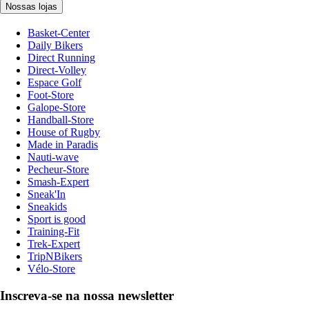
Nossas lojas
Basket-Center
Daily Bikers
Direct Running
Direct-Volley
Espace Golf
Foot-Store
Galope-Store
Handball-Store
House of Rugby
Made in Paradis
Nauti-wave
Pecheur-Store
Smash-Expert
Sneak'In
Sneakids
Sport is good
Training-Fit
Trek-Expert
TripNBikers
Vélo-Store
Inscreva-se na nossa newsletter