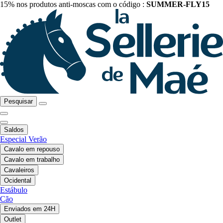
15% nos produtos anti-moscas com o código :
SUMMER-FLY15
Pesquisar
Saldos
Especial Verão
Cavalo em repouso
Cavalo em trabalho
Cavaleiros
Ocidental
Estábulo
Cão
Enviados em 24H
Outlet