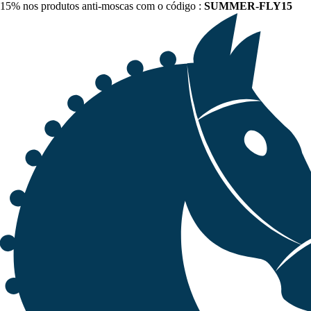
15% nos produtos anti-moscas com o código :
SUMMER-FLY15