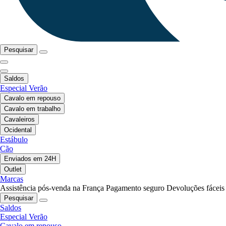
Pesquisar
Saldos
Especial Verão
Cavalo em repouso
Cavalo em trabalho
Cavaleiros
Ocidental
Estábulo
Cão
Enviados em 24H
Outlet
Marcas
Assistência pós-venda na França
Pagamento seguro
Devoluções fáceis
Pesquisar
Saldos
Especial Verão
Cavalo em repouso