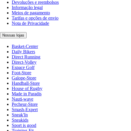
Devoluções e reembolsos
Informação legal
Meios de pagamento
Tarifas e opções de envio
Nota de Privacidade
Nossas lojas
Basket-Center
Daily Bikers
Direct Running
Direct-Volley
Espace Golf
Foot-Store
Galope-Store
Handball-Store
House of Rugby
Made in Paradis
Nauti-wave
Pecheur-Store
Smash-Expert
Sneak'In
Sneakids
Sport is good
Training-Fit