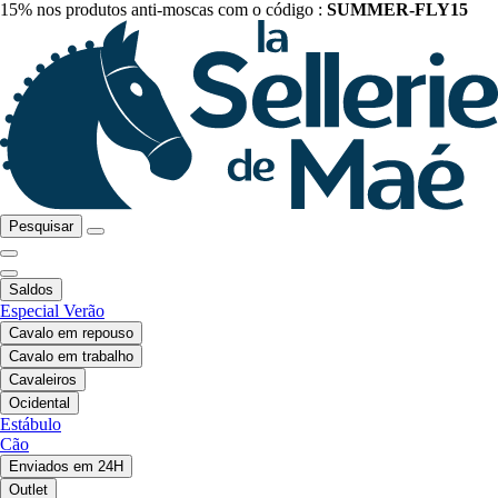
15% nos produtos anti-moscas com o código :
SUMMER-FLY15
Pesquisar
Saldos
Especial Verão
Cavalo em repouso
Cavalo em trabalho
Cavaleiros
Ocidental
Estábulo
Cão
Enviados em 24H
Outlet