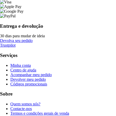
Entrega e devolução
30 dias para mudar de ideia
Devolva seu pedido
Trustpilot
Serviços
Minha conta
Centro de ajuda
Acompanhar meu pedido
Devolver meu pedido
Códigos promocionais
Sobre
Quem somos nós?
Contacte-nos
Termos e condições gerais de venda